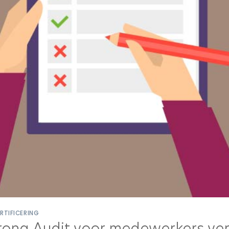
RTIFICERING
orona Audit voor medewerkers ve