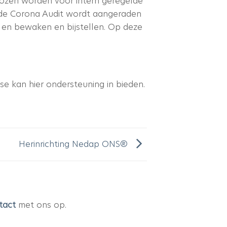
kozen worden voor intern geregelde
an de Corona Audit wordt aangeraden
n en bewaken en bijstellen. Op deze
e kan hier ondersteuning in bieden.
Herinrichting Nedap ONS®
tact
met ons op.