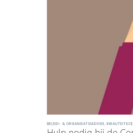
BELEID- & ORGANISATIEADVIES
,
KWALITEITSCE
Hulp nodig bij de C