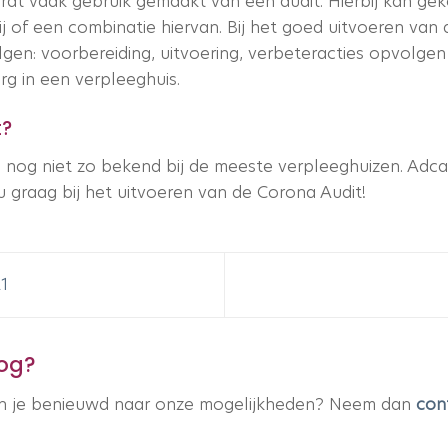
ordt vaak gebruik gemaakt van een audit. Hierbij kan ge
tij of een combinatie hiervan. Bij het goed uitvoeren v
olgen: voorbereiding, uitvoering, verbeteracties opvolge
g in een verpleeghuis.
t?
nog niet zo bekend bij de meeste verpleeghuizen. Adcas
 graag bij het uitvoeren van de Corona Audit!
21
log?
en je benieuwd naar onze mogelijkheden? Neem dan
con