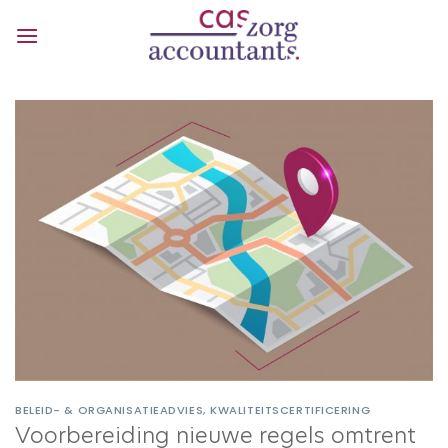
Ga
naar
inhoud
BELEID- & ORGANISATIEADVIES
,
KWALITEITSCERTIFICERING
Voorbereiding nieuwe regels omtrent